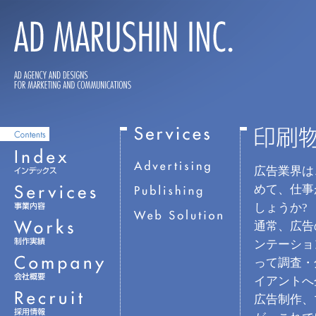
広告業界は
めて、仕事
しょうか?
通常、広告
ンテーショ
って調査・
イアントへ
広告制作、